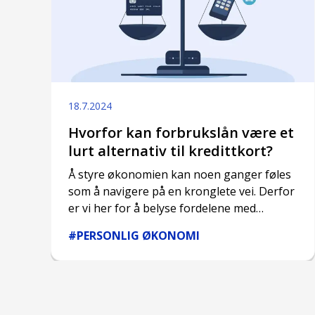
18.7.2024
Hvorfor kan forbrukslån være et
lurt alternativ til kredittkort?
Å styre økonomien kan noen ganger føles
som å navigere på en kronglete vei. Derfor
er vi her for å belyse fordelene med
forbrukslån som et smart alternativ til
#PERSONLIG ØKONOMI
kredittkort.