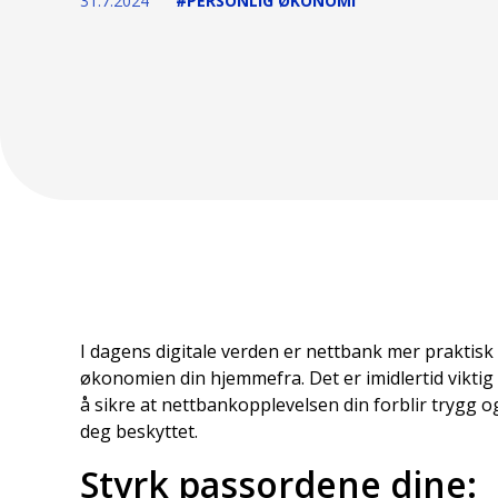
31.7.2024
#PERSONLIG ØKONOMI
I dagens digitale verden er nettbank mer praktisk
økonomien din hjemmefra. Det er imidlertid viktig
å sikre at nettbankopplevelsen din forblir trygg 
deg beskyttet.
Styrk passordene dine: