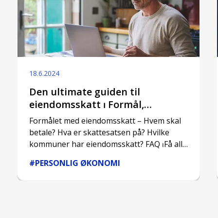
18.6.2024
Den ultimate guiden til
eiendomsskatt ⏐ Formål,
skattesats og skatteytere!
Formålet med eiendomsskatt – Hvem skal
betale? Hva er skattesatsen på? Hvilke
kommuner har eiendomsskatt? FAQ ⏐Få alle
spørsmål om eiendomsskatten besvart her!
#PERSONLIG ØKONOMI