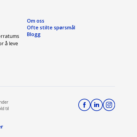
Om oss
Ofte stilte spørsmål
Blogg
Ferratums
r å leve
under
d til
er