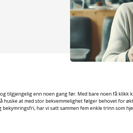
 og tilgjengelig enn noen gang før. Med bare noen få klikk 
 å huske at med stor bekvemmelighet følger behovet for økte
og bekymringsfri, har vi satt sammen fem enkle trinn som hj