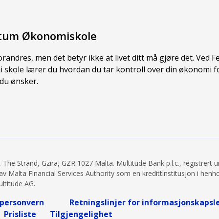
tum Økonomiskole
orandres, men det betyr ikke at livet ditt må gjøre det. Ved 
skole lærer du hvordan du tar kontroll over din økonomi fo
 du ønsker.
 The Strand, Gzira, GZR 1027 Malta. Multitude Bank p.l.c., registrert 
 Malta Financial Services Authority som en kredittinstitusjon i henhol
ultitude AG.
 personvern
Retningslinjer for informasjonskapsl
Prisliste
Tilgjengelighet