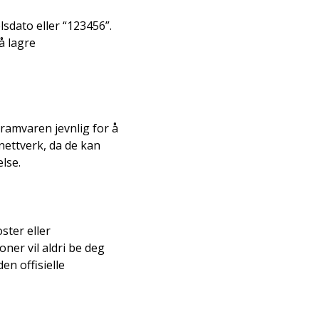
lsdato eller “123456”.
å lagre
ramvaren jevnlig for å
nettverk, da de kan
else.
ster eller
ner vil aldri be deg
en offisielle