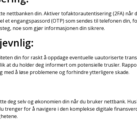
te nettbanken din. Aktiver tofaktorautentisering (2FA) når d
 et engangspassord (OTP) som sendes til telefonen din, for 
 steg, noe som gjør informasjonen din sikrere.
evnlig:
teten din for raskt å oppdage eventuelle uautoriserte trans
slik at du holder deg informert om potensielle trusler. Rappo
deg med å løse problemene og forhindre ytterligere skade.
ytte deg selv og økonomien din når du bruker nettbank. Hus
trenger for å navigere i den komplekse digitale finansverde
ghetene.