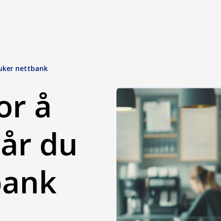
ruker nettbank
or å
når du
bank