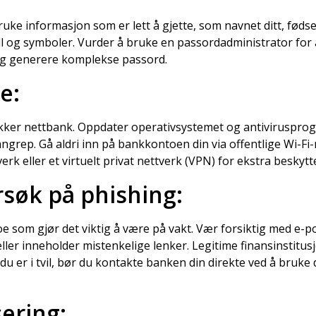
uke informasjon som er lett å gjette, som navnet ditt, fødse
ll og symboler. Vurder å bruke en passordadministrator for 
og generere komplekse passord.
e:
ikker nettbank. Oppdater operativsystemet og antivirusprog
rep. Gå aldri inn på bankkontoen din via offentlige Wi-Fi-
rk eller et virtuelt privat nettverk (VPN) for ekstra beskytt
søk på phishing:
noe som gjør det viktig å være på vakt. Vær forsiktig med e-po
r inneholder mistenkelige lenker. Legitime finansinstitusjo
du er i tvil, bør du kontakte banken din direkte ved å bruke d
ering: