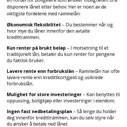
en fordel for boligeiere som ønsker muligheten til å
disponere lånet etter behov. Her er noen av de
viktigste fordelene med rammelån:
Økonomisk fleksibilitet
– Du bestemmer når og
hvor mye du låner innenfor den avtalte
kredittrammen.
Kun renter på brukt beløp
– I motsetning til et
tradisjonelt lån, betaler du kun renter for pengene
du faktisk bruker.
Lavere rente enn forbrukslån
– Rammelån har ofte
lavere rente enn kredittkortgjeld og usikrede
forbrukslån.
Mulighet for store investeringer
– Kan benyttes til
oppussing, boligkjøp eller investeringer i eiendom.
Ingen fast nedbetalingsplan
– Så lenge du holder
deg innenfor kredittrammen, kan du selv styre når
du ønsker å betale ned lånet.