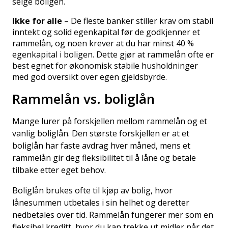
selge boligen.
Ikke for alle
– De fleste banker stiller krav om stabil
inntekt og solid egenkapital før de godkjenner et
rammelån, og noen krever at du har minst 40 %
egenkapital i boligen. Dette gjør at rammelån ofte er
best egnet for økonomisk stabile husholdninger
med god oversikt over egen gjeldsbyrde.
Rammelån vs. boliglån
Mange lurer på forskjellen mellom rammelån og et
vanlig boliglån. Den største forskjellen er at et
boliglån har faste avdrag hver måned, mens et
rammelån gir deg fleksibilitet til å låne og betale
tilbake etter eget behov.
Boliglån brukes ofte til kjøp av bolig, hvor
lånesummen utbetales i sin helhet og deretter
nedbetales over tid. Rammelån fungerer mer som en
fleksibel kreditt, hvor du kan trekke ut midler når det