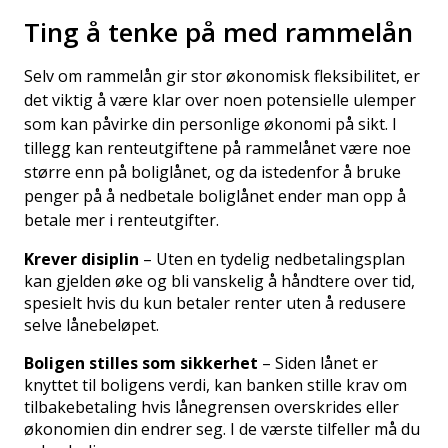
Ting å tenke på med rammelån
Selv om rammelån gir stor økonomisk fleksibilitet, er
det viktig å være klar over noen potensielle ulemper
som kan påvirke din
personlige økonomi
på sikt. I
tillegg kan renteutgiftene på rammelånet være noe
større enn på boliglånet, og da istedenfor å bruke
penger på å nedbetale boliglånet ender man opp å
betale mer i renteutgifter.
Krever disiplin
– Uten en tydelig nedbetalingsplan
kan gjelden øke og bli vanskelig å håndtere over tid,
spesielt hvis du kun betaler renter uten å redusere
selve lånebeløpet.
Boligen stilles som sikkerhet
– Siden lånet er
knyttet til boligens verdi, kan banken stille krav om
tilbakebetaling hvis lånegrensen overskrides eller
økonomien din endrer seg. I de værste tilfeller må du