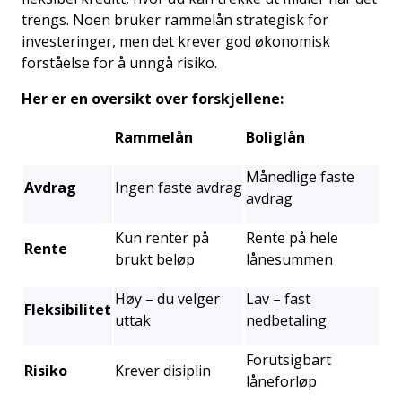
trengs. Noen bruker rammelån strategisk for
investeringer, men det krever god økonomisk
forståelse for å unngå risiko.
Her er en oversikt over forskjellene:
Rammelån
Boliglån
Månedlige faste
Avdrag
Ingen faste avdrag
avdrag
Kun renter på
Rente på hele
Rente
brukt beløp
lånesummen
Høy – du velger
Lav – fast
Fleksibilitet
uttak
nedbetaling
Forutsigbart
Risiko
Krever disiplin
låneforløp