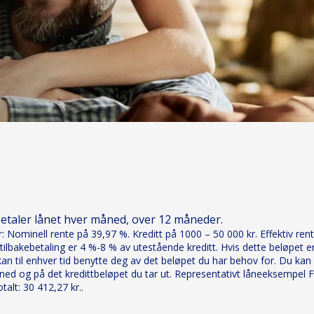
betaler lånet hver måned, over 12 måneder.
 Nominell rente på 39,97 %. Kreditt på 1000 – 50 000 kr. Effektiv rente
ilbakebetaling er 4 %-8 % av utestående kreditt. Hvis dette beløpet er
n til enhver tid benytte deg av det beløpet du har behov for. Du kan og
ed og på det kredittbeløpet du tar ut. Representativt låneeksempel Fer
alt: 30 412,27 kr..