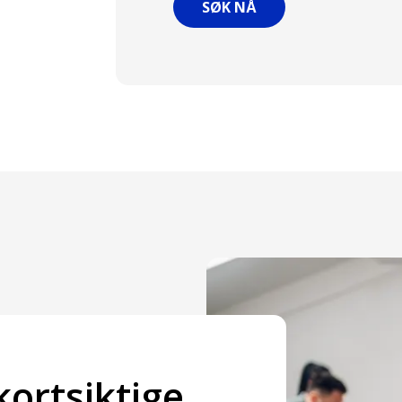
SØK NÅ
ortsiktige