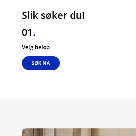
Slik søker du!
01
.
Velg beløp
SØK NÅ