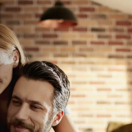
n
ertidige