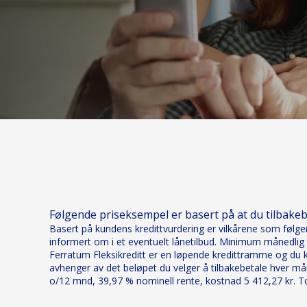
Følgende priseksempel er basert på at du tilbake
Basert på kundens kredittvurdering er vilkårene som følger:
informert om i et eventuelt lånetilbud. Minimum månedlig t
Ferratum Fleksikreditt er en løpende kredittramme og du ka
avhenger av det beløpet du velger å tilbakebetale hver mån
o/12 mnd, 39,97 % nominell rente, kostnad 5 412,27 kr. Tot