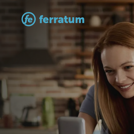
Kortsiktig lå
Enkel og praktisk løsning for midl
økonomiske behov