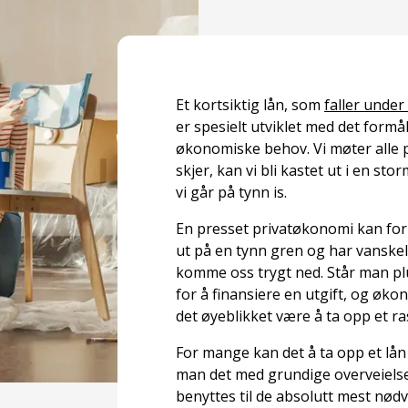
Et kortsiktig lån, som
faller under
er spesielt utviklet med det formå
økonomiske behov. Vi møter alle på
skjer, kan vi bli kastet ut i en sto
vi går på tynn is.
En presset privatøkonomi kan for 
ut på en tynn gren og har vanskel
komme oss trygt ned. Står man plut
for å finansiere en utgift, og økon
det øyeblikket være å ta opp et ras
For mange kan det å ta opp et lån
man det med grundige overveielser
benyttes til de absolutt mest nød