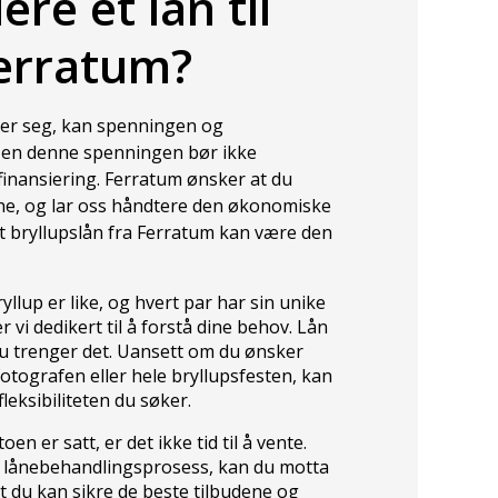
re et lån til
Ferratum?
mer seg, kan spenningen og
Men denne spenningen bør ikke
inansiering. Ferratum ønsker at du
ene, og lar oss håndtere den økonomiske
et bryllupslån fra Ferratum kan være den
ryllup er like, og hvert par har sin unike
 vi dedikert til å forstå dine behov. Lån
du trenger det. Uansett om du ønsker
 fotografen eller hele bryllupsfesten, kan
eksibiliteten du søker.
en er satt, er det ikke tid til å vente.
e lånebehandlingsprosess, kan du motta
t du kan sikre de beste tilbudene og