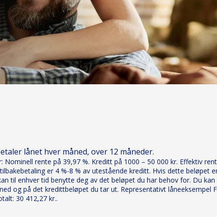
betaler lånet hver måned, over 12 måneder.
 Nominell rente på 39,97 %. Kreditt på 1000 – 50 000 kr. Effektiv rente
ilbakebetaling er 4 %-8 % av utestående kreditt. Hvis dette beløpet er
n til enhver tid benytte deg av det beløpet du har behov for. Du kan og
ed og på det kredittbeløpet du tar ut. Representativt låneeksempel Fer
alt: 30 412,27 kr..