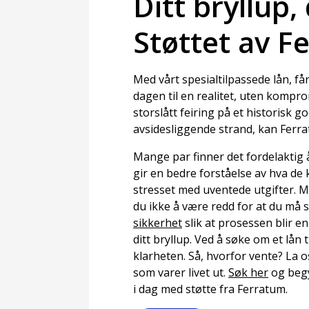
Ditt bryllup, 
Støttet av F
Med vårt spesialtilpassede lån, får
dagen til en realitet, uten komp
storslått feiring på et historisk g
avsidesliggende strand, kan Ferr
Mange par finner det fordelaktig å
gir en bedre forståelse av hva de 
stresset med uventede utgifter. Me
du ikke å være redd for at du må s
sikkerhet
slik at prosessen blir e
ditt bryllup. Ved å søke om et lån 
klarheten. Så, hvorfor vente? La
som varer livet ut.
Søk her
og begy
i dag med støtte fra Ferratum.