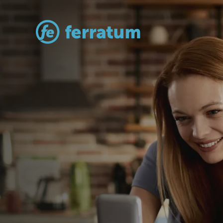
Lån til bryll
Realiser drømmebryllupet med F