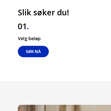
Slik søker du!
01
.
Velg beløp
SØK NÅ