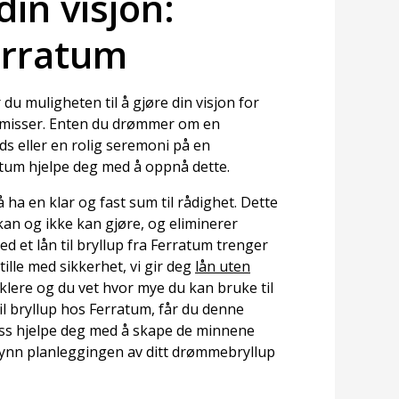
din visjon:
erratum
 du muligheten til å gjøre din visjon for
romisser. Enten du drømmer om en
ods eller en rolig seremoni på en
atum hjelpe deg med å oppnå dette.
 ha en klar og fast sum til rådighet. Dette
kan og ikke kan gjøre, og eliminerer
d et lån til bryllup fra Ferratum trenger
tille med sikkerhet, vi gir deg
lån uten
nklere og du vet hvor mye du kan bruke til
til bryllup hos Ferratum, får du denne
 oss hjelpe deg med å skape de minnene
nn planleggingen av ditt drømmebryllup