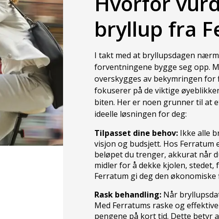
Hvorfor vurde
bryllup fra 
I takt med at bryllupsdagen nær
forventningene bygge seg opp. 
overskygges av bekymringen for f
fokuserer på de viktige øyeblikk
biten. Her er noen grunner til at 
ideelle løsningen for deg:
Tilpasset dine behov:
Ikke alle b
visjon og budsjett. Hos Ferratum er
beløpet du trenger, akkurat når 
midler for å dekke kjolen, stedet,
Ferratum gi deg den økonomiske fl
Rask behandling:
Når bryllupsdato
Med Ferratums raske og effektiv
pengene på kort tid. Dette betyr a