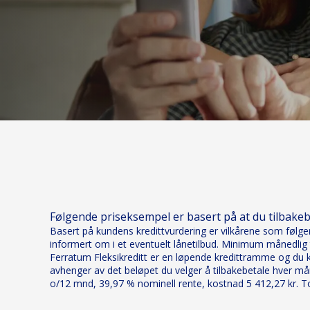
Følgende priseksempel er basert på at du tilbake
Basert på kundens kredittvurdering er vilkårene som følger:
informert om i et eventuelt lånetilbud. Minimum månedlig t
Ferratum Fleksikreditt er en løpende kredittramme og du ka
avhenger av det beløpet du velger å tilbakebetale hver mån
o/12 mnd, 39,97 % nominell rente, kostnad 5 412,27 kr. Tot