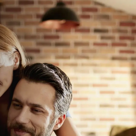
up
erratum!