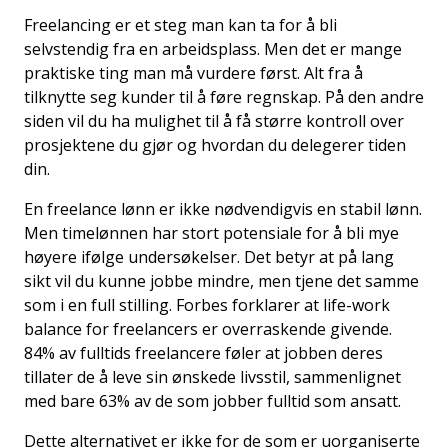
Freelancing er et steg man kan ta for å bli
selvstendig fra en arbeidsplass. Men det er mange
praktiske ting man må vurdere først. Alt fra å
tilknytte seg kunder til å føre regnskap. På den andre
siden vil du ha mulighet til å få større kontroll over
prosjektene du gjør og hvordan du delegerer tiden
din.
En freelance lønn er ikke nødvendigvis en stabil lønn.
Men timelønnen har stort potensiale for å bli mye
høyere ifølge undersøkelser. Det betyr at på lang
sikt vil du kunne jobbe mindre, men tjene det samme
som i en full stilling. Forbes forklarer at
life-work
balance for freelancers
er overraskende givende.
84% av fulltids freelancere føler at jobben deres
tillater de å leve sin ønskede livsstil, sammenlignet
med bare 63% av de som jobber fulltid som ansatt.
Dette alternativet er ikke for de som er uorganiserte